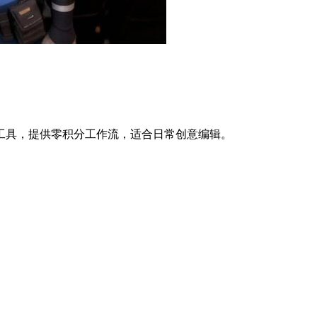
费 AI 图像增强工具，提供零积分工作流，适合日常创意编辑。