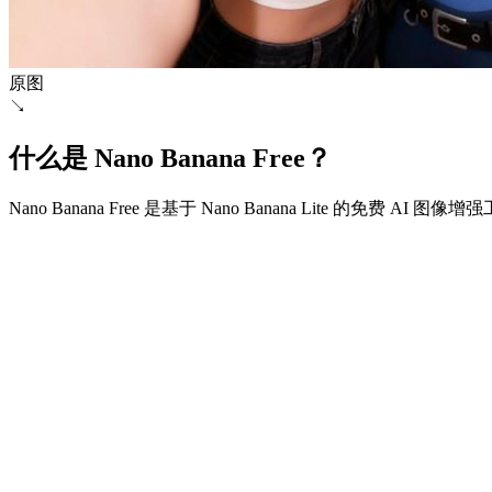
原图
↘
什么是 Nano Banana Free？
Nano Banana Free 是基于 Nano Banana Lite 的免
01