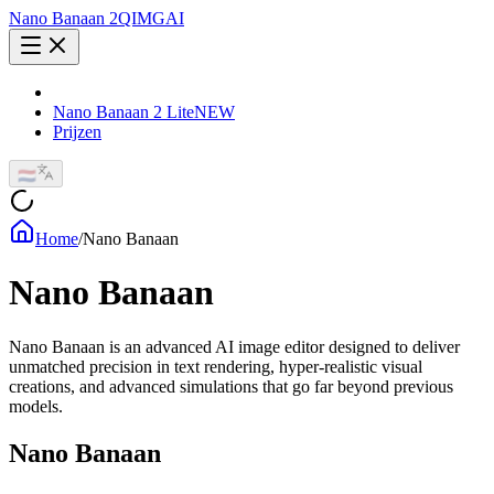
Nano Banaan 2
QIMG
AI
Nano Banaan 2 Lite
NEW
Prijzen
🇳🇱
Home
/
Nano Banaan
Nano Banaan
Nano Banaan is an advanced AI image editor designed to deliver
unmatched precision in text rendering, hyper-realistic visual
creations, and advanced simulations that go far beyond previous
models.
Nano Banaan