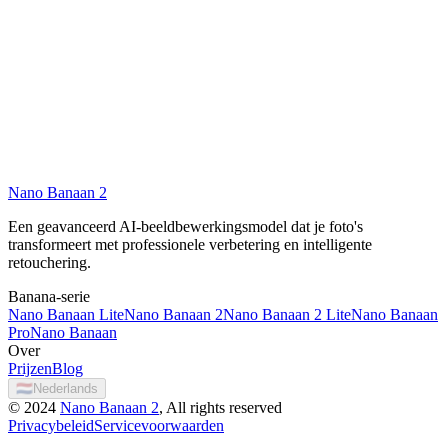
What are the key features of Nano Banaan?
Is Nano Banaan free to use?
Which image formats does Nano Banaan support?
Nano Banaan 2
Try Nano Banaan for Free
Een geavanceerd AI-beeldbewerkingsmodel dat je foto's
transformeert met professionele verbetering en intelligente
retouchering.
Banana-serie
Nano Banaan Lite
Nano Banaan 2
Nano Banaan 2 Lite
Nano Banaan
Pro
Nano Banaan
Over
Prijzen
Blog
🇳🇱
Nederlands
©
2024
Nano Banaan 2
, All rights reserved
Privacybeleid
Servicevoorwaarden