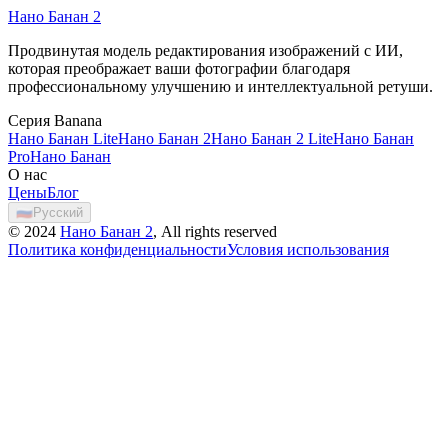
Нано Банан 2
Попробовать Нано Банан 2 бесплатно
Продвинутая модель редактирования изображений с ИИ,
которая преображает ваши фотографии благодаря
профессиональному улучшению и интеллектуальной ретуши.
Серия Banana
Нано Банан Lite
Нано Банан 2
Нано Банан 2 Lite
Нано Банан
Pro
Нано Банан
О нас
Цены
Блог
🇷🇺
Русский
©
2024
Нано Банан 2
, All rights reserved
Политика конфиденциальности
Условия использования