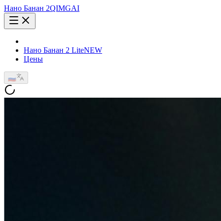
Нано Банан 2
QIMG
AI
Нано Банан 2 Lite
NEW
Цены
🇷🇺