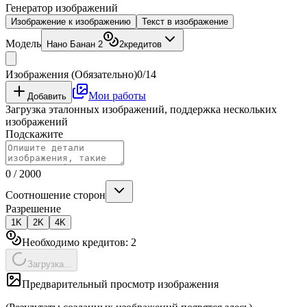
Генератор изображений
Естественный язык
Изображение к изображению
Текст в изображение
Модель
Нано Банан 2
2
кредитов
Изображения (Обязательно)
0/14
Мои работы
Добавить
Загрузка эталонных изображений, поддержка нескольких
изображений
Подскажите
0
/
2000
Соотношение сторон
Разрешение
1K
2K
4K
Необходимо кредитов:
2
Загрузка...
Предварительный просмотр изображения